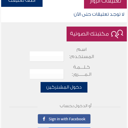
أضف تعليقك
تعليقات الزوار
لا توجد تعليقات حتى الآن
مكتبتك الصوتية
اسم
المستخدم:
كـلـــمـة
الـمـــــرور:
دخول المشتركين
أو الدخول بحساب