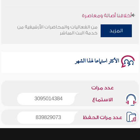
أخلاقنا أصالة ومعاصرة
من الفعاليات والمحاضرات الأرشيفية من
المزيد
وأمنهم من خوف 9
خدمة البث المباشر
سلسلة محاضرات نفحات رمضانية 1444هـ
الأكثر استماعا لهذا الشهر
عدد مرات
3095014384
الاستماع
عدد مرات الحفظ
839829073