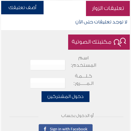
أضف تعليقك
تعليقات الزوار
لا توجد تعليقات حتى الآن
مكتبتك الصوتية
اسم
المستخدم:
كـلـــمـة
الـمـــــرور:
دخول المشتركين
أو الدخول بحساب