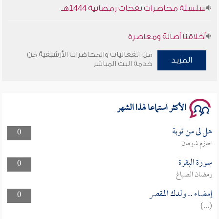
سلسلة محاضرات نفحات رمضانية 1444هـ
أخلاقنا أصالة ومعاصرة
من الفعاليات والمحاضرات الأرشيفية من
وأمنهم من خوف 9
المزيد
خدمة البث المباشر
سلسلة محاضرات نفحات رمضانية 1444هـ
الأكثر استماعا لهذا الشهر
هل لى من توبة
0
حازم شومان
سورة البقرة
0
رمضان الصباغ
إمضاء .. ولدك المقصر
0
(...)