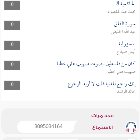
الحاكمية 8
0
محمد عبد المقصود
سورة الفلق
0
عبد الله الخليفي
المسؤولية
0
أيمن صيدح
أذان من فلسطين-بصوت صهيب هاني خطبا
0
صهيب هاني خطبا
إنك راجع للدنيا قلت لا أريد الرجوع
0
خالد الراشد
عدد مرات
3095034164
الاستماع