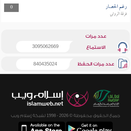
رغم الحصار
0
فرقة الروابي
عدد مرات
3095062669
الاستماع
عدد مرات الحفظ
840435024
جميع الحقوق محفوظة © 2026 - 1998 لشبكة إسلام ويب