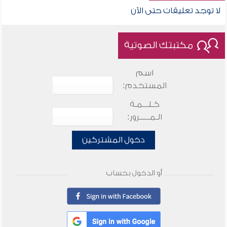
لا توجد تعليقات حتى الآن
مكتبتك الصوتية
اسم
المستخدم:
كـلـــمـة
الـمـــــرور:
دخول المشتركين
أو الدخول بحساب