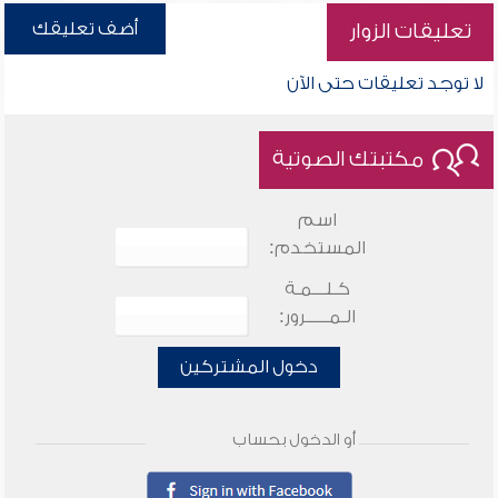
أضف تعليقك
تعليقات الزوار
لا توجد تعليقات حتى الآن
مكتبتك الصوتية
اسم
المستخدم:
كـلـــمـة
الـمـــــرور:
دخول المشتركين
أو الدخول بحساب