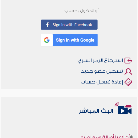
أو الدخول بحساب
استرجاع الرمز السري
تسجيل عضو جديد
إعادة تفعيل حساب
البث المباشر
أخلاقنا أصالة ومعاصرة