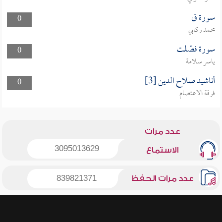
سورة ق
0
محمد ركابي
سورة فصّلت
0
ياسر سلامة
أناشيد صلاح الدين [3]
0
فرقة الاعتصام
عدد مرات
3095013629
الاستماع
عدد مرات الحفظ
839821371