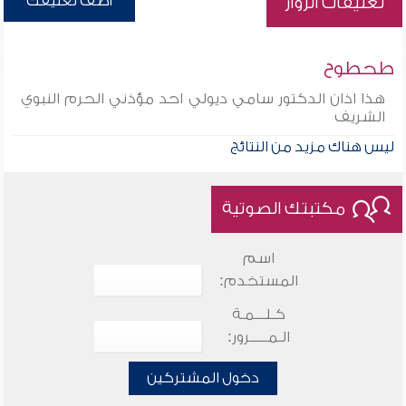
أضف تعليقك
تعليقات الزوار
طحطوح
هذا اذان الدكتور سامي ديولي احد مؤذني الحرم النبوي
الشريف
ليس هناك مزيد من النتائج
مكتبتك الصوتية
اسم
المستخدم:
كـلـــمـة
الـمـــــرور:
دخول المشتركين