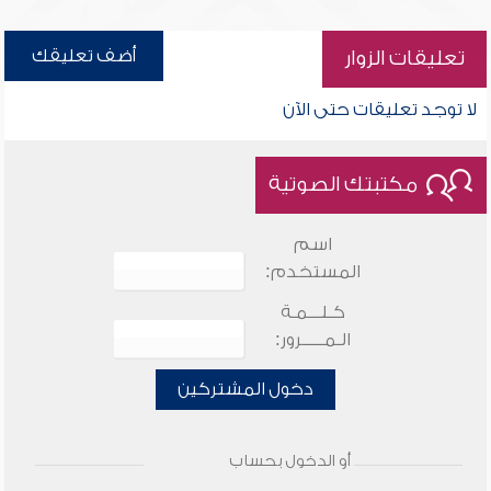
أضف تعليقك
تعليقات الزوار
لا توجد تعليقات حتى الآن
مكتبتك الصوتية
اسم
المستخدم:
كـلـــمـة
الـمـــــرور:
دخول المشتركين
أو الدخول بحساب