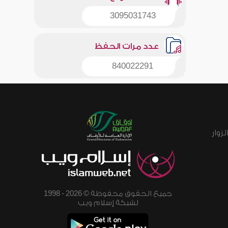
3095031743
عدد مرات الحفظ
840022291
زوار
جميع الحقوق محفوظة © 2026 - 1998
لشبكة إسلام ويب