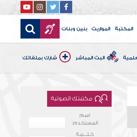
المكتبة
المواريث
بنين وبنات
علمية
البث المباشر
شارك بملفاتك
مكتبتك الصوتية
اسم
المستخدم:
كـلـــمـة