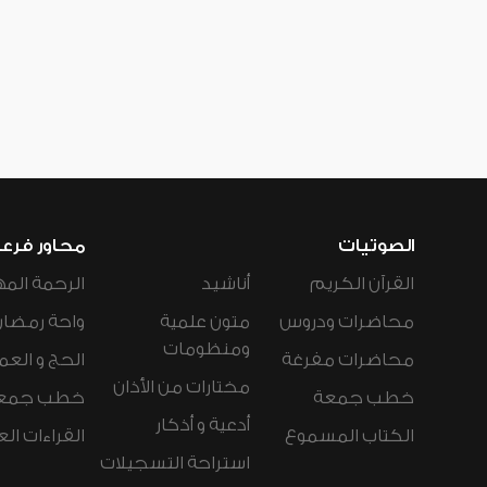
الصوتيات
محاور فرع
القرآن الكريم
أناشيد
الرحمة المه
محاضرات ودروس
متون علمية
واحة رمضان
ومنظومات
محاضرات مفرغة
الحج و العم
مختارات من الأذان
خطب جمعة
خطب جمع
أدعية و أذكار
الكتاب المسموع
القراءات ال
استراحة التسجيلات