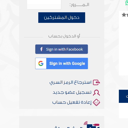
الـمـــــرور:
دخول المشتركين
أو الدخول بحساب
استرجاع الرمز السري
تسجيل عضو جديد
إعادة تفعيل حساب