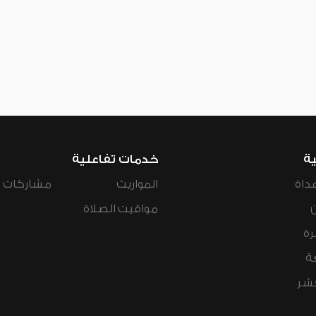
ية
خدمات تفاعلية
داة
المواريث
مشاركات ال
مواقيت الصلاة
رة
ة
عشر