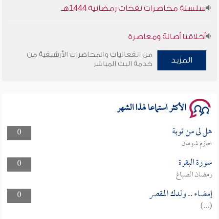
سلسلة محاضرات نفحات رمضانية 1444هـ
أخلاقنا أصالة ومعاصرة
من الفعاليات والمحاضرات الأرشيفية من
وأمنهم من خوف 9
المزيد
خدمة البث المباشر
سلسلة محاضرات نفحات رمضانية 1444هـ
الأكثر استماعا لهذا الشهر
هل لى من توبة
0
حازم شومان
سورة البقرة
0
رمضان الصباغ
إمضاء .. ولدك المقصر
0
(...)