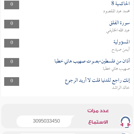
الحاكمية 8
0
محمد عبد المقصود
سورة الفلق
0
عبد الله الخليفي
المسؤولية
0
أيمن صيدح
أذان من فلسطين-بصوت صهيب هاني خطبا
0
صهيب هاني خطبا
إنك راجع للدنيا قلت لا أريد الرجوع
0
خالد الراشد
عدد مرات
3095033450
الاستماع