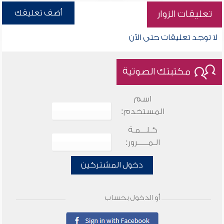
أضف تعليقك
تعليقات الزوار
لا توجد تعليقات حتى الآن
مكتبتك الصوتية
اسم
المستخدم:
كـلـــمـة
الـمـــــرور:
دخول المشتركين
أو الدخول بحساب