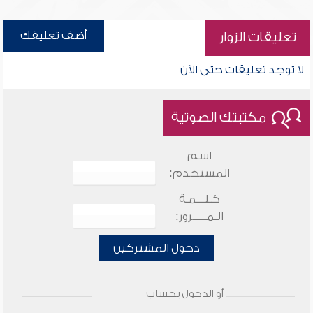
أضف تعليقك
تعليقات الزوار
لا توجد تعليقات حتى الآن
مكتبتك الصوتية
اسم
المستخدم:
كـلـــمـة
الـمـــــرور:
دخول المشتركين
أو الدخول بحساب