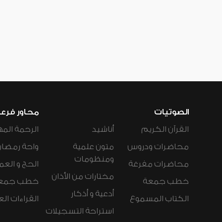
الصوتيات
محاور فرع
القرآن الكريم
أناشيد
الرحمة المه
محاضرات ودروس
متون علمية
واحة رمضان
ومنظومات
محاضرات مفرغة
الحج و العم
مختارات من الأذان
خطب جمعة
خطب جمع
أدعية و أذكار
الكتاب المسموع
القراءات ال
استراحة التسجيلات