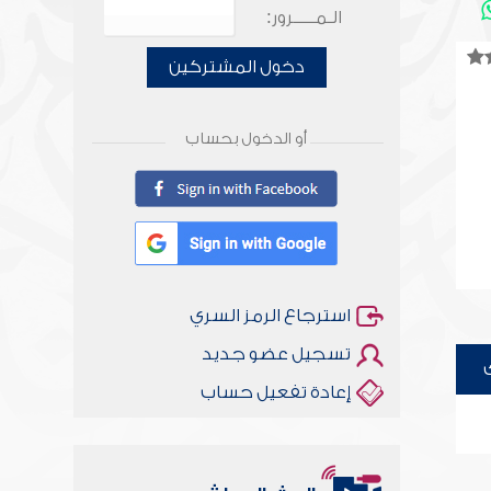
الـمـــــرور:
دخول المشتركين
أو الدخول بحساب
استرجاع الرمز السري
تسجيل عضو جديد
إعادة تفعيل حساب