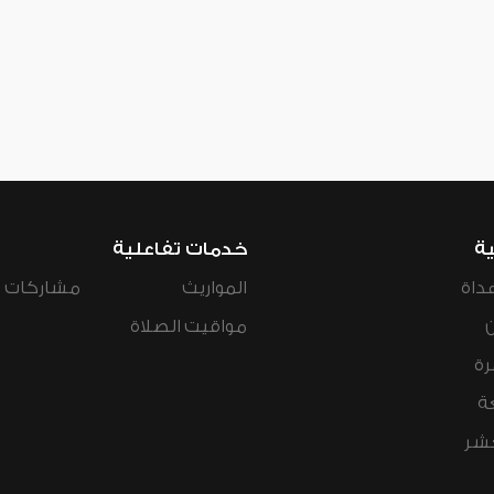
ية
خدمات تفاعلية
داة
المواريث
مشاركات ال
مواقيت الصلاة
رة
ة
عشر