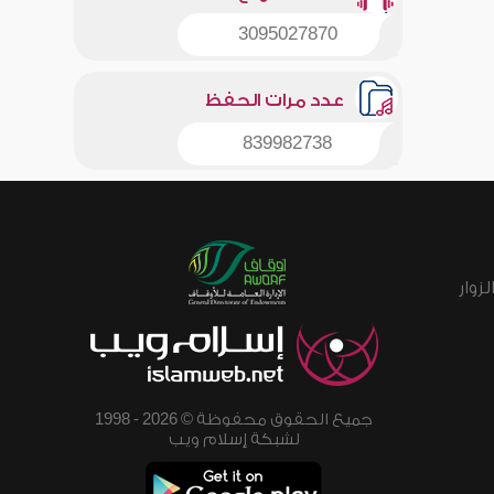
3095027870
عدد مرات الحفظ
839982738
زوار
جميع الحقوق محفوظة © 2026 - 1998
لشبكة إسلام ويب