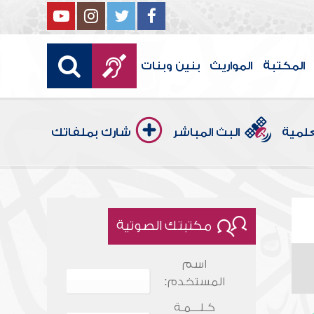
المكتبة
المواريث
بنين وبنات
علمية
البث المباشر
شارك بملفاتك
مكتبتك الصوتية
اسم
المستخدم:
كـلـــمـة