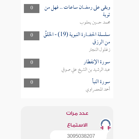
وبقى على رمضان ساعات .. فهل من
0
توبة
محمد حسين يعقوب
سلسلة الحضارة النبوية (19) - الخَلقُ
0
من الرزق
زغلول النجار
سورة الإنفطار
0
عبد الرشيد بن الشيخ علي صوفي
سورة النبأ
0
أحمد المعصراوي
عدد مرات
الاستماع
3095038207