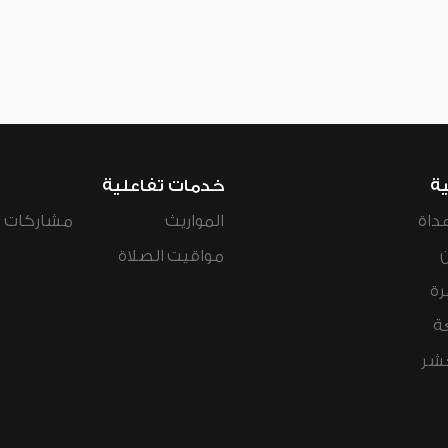
ية
خدمات تفاعلية
داة
المواريث
مشاركات ال
مواقيت الصلاة
رة
ة
عشر