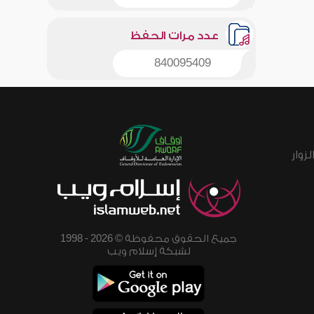
عدد مرات الحفظ
840095409
زوار
جميع الحقوق محفوظة © 2026 - 1998
لشبكة إسلام ويب