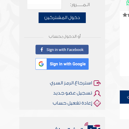
الـمـــــرور:
دخول المشتركين
أو الدخول بحساب
استرجاع الرمز السري
تسجيل عضو جديد
إعادة تفعيل حساب