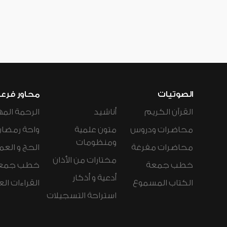
الصوتيات
محاور فرع
القرآن الكريم
أناشيد
الرحمة المه
محاضرات ودروس
متون علمية
واحة رمضان
ومنظومات
محاضرات مفرغة
الحج و العم
مختارات من الأذان
خطب جمعة
خطب جمع
أدعية و أذكار
الكتاب المسموع
القراءات ال
استراحة التسجيلات