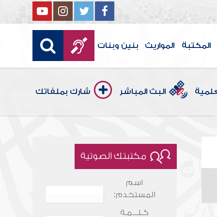
المكتبة
المواريث
بنين وبنات
علمية
البث المباشر
شارك بملفاتك
مكتبتك الصوتية
اسم
المستخدم:
كـلـــمـة