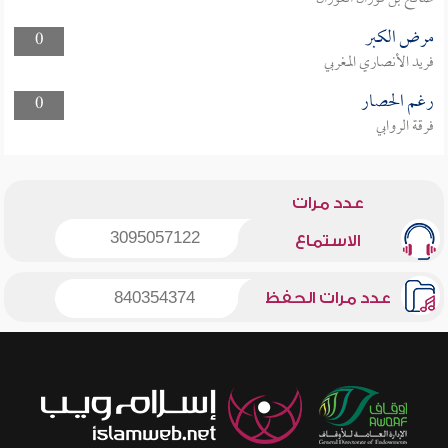
مرض الكبر
0
فريد الأنصاري المغربي
رغم الحصار
0
فرقة الروابي
عدد مرات
3095057122
الاستماع
عدد مرات الحفظ
840354374