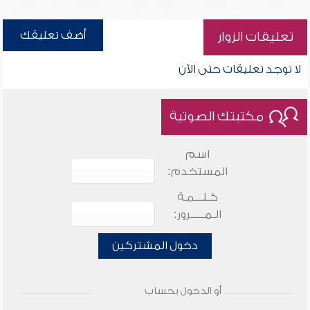
أضف تعليقك
تعليقات الزوار
لا توجد تعليقات حتى الآن
مكتبتك الصوتية
اسم
المستخدم:
كـلـــمـة
الـمـــــرور:
دخول المشتركين
أو الدخول بحساب