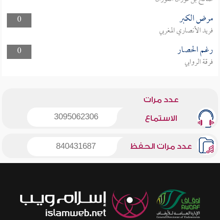
مرض الكبر
0
فريد الأنصاري المغربي
رغم الحصار
0
فرقة الروابي
عدد مرات
3095062306
الاستماع
عدد مرات الحفظ
840431687