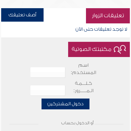
أضف تعليقك
تعليقات الزوار
لا توجد تعليقات حتى الآن
مكتبتك الصوتية
اسم
المستخدم:
كـلـــمـة
الـمـــــرور:
دخول المشتركين
أو الدخول بحساب