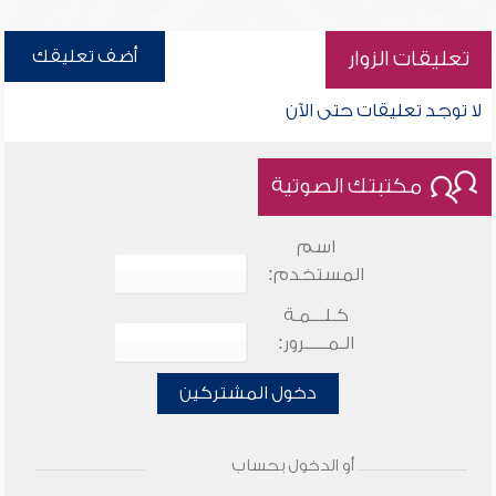
أضف تعليقك
تعليقات الزوار
لا توجد تعليقات حتى الآن
مكتبتك الصوتية
اسم
المستخدم:
كـلـــمـة
الـمـــــرور:
دخول المشتركين
أو الدخول بحساب