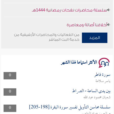
سلسلة محاضرات نفحات رمضانية 1444هـ
أخلاقنا أصالة ومعاصرة
من الفعاليات والمحاضرات الأرشيفية من
وأمنهم من خوف 9
المزيد
خدمة البث المباشر
سلسلة محاضرات نفحات رمضانية 1444هـ
الأكثر استماعا لهذا الشهر
سورة فاطر
0
ياسر سلامة
بين يدى الساعة - الصراط
0
شعبان محمود عبد الله
سلسلة محاسن التأويل تفسير سورة البقرة [198-205]
0
صالح بن عواد المغامسي