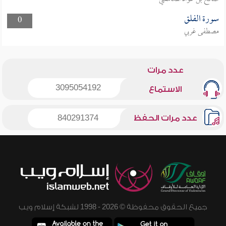
سورة الفلق
0
مصطفى غربي
عدد مرات
3095054192
الاستماع
عدد مرات الحفظ
840291374
جميع الحقوق محفوظة © 2026 - 1998 لشبكة إسلام ويب