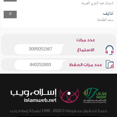
شعبان عبد العزيز الصياد
تناتيف
0
سعد الطلحة
عدد مرات
3095051567
الاستماع
عدد مرات الحفظ
840252893
جميع الحقوق محفوظة © 2026 - 1998 لشبكة إسلام ويب