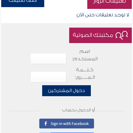
أضف تعليقك
تعليقات الزوار
لا توجد تعليقات حتى الآن
مكتبتك الصوتية
اسم
المستخدم:
كـلـــمـة
الـمـــــرور:
دخول المشتركين
أو الدخول بحساب