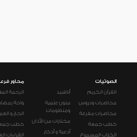
الصوتيات
محاور فرع
القرآن الكريم
أناشيد
الرحمة المه
محاضرات ودروس
متون علمية
واحة رمضان
ومنظومات
محاضرات مفرغة
الحج و العم
مختارات من الأذان
خطب جمعة
خطب جمع
أدعية و أذكار
الكتاب المسموع
القراءات ال