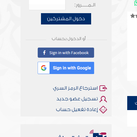
الـمـــــرور:
دخول المشتركين
أو الدخول بحساب
استرجاع الرمز السري
تسجيل عضو جديد
إعادة تفعيل حساب