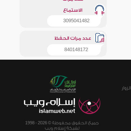
الاستماع
3095041482
عدد مرات الحفظ
840148172
زوار
جميع الحقوق محفوظة © 2026 - 1998
لشبكة إسلام ويب