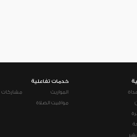
ية
خدمات تفاعلية
داة
المواريث
مشاركات ال
مواقيت الصلاة
رة
ة
عشر