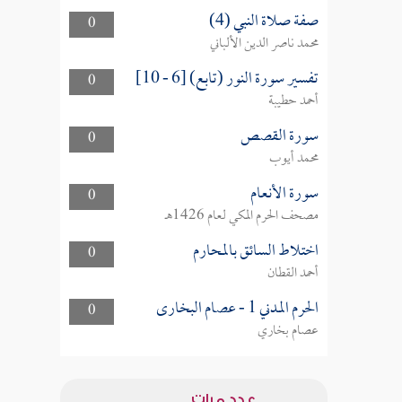
صفة صلاة النبي (4)
0
محمد ناصر الدين الألباني
تفسير سورة النور (تابع) [6 - 10]
0
أحمد حطيبة
سورة القصص
0
محمد أيوب
سورة الأنعام
0
مصحف الحرم المكي لعام 1426هـ
اختلاط السائق بالمحارم
0
أحمد القطان
الحرم المدني 1 - عصام البخارى
0
عصام بخاري
عدد مرات