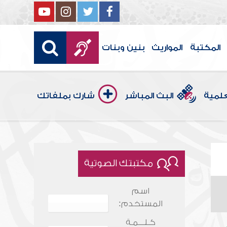
المكتبة
المواريث
بنين وبنات
علمية
البث المباشر
شارك بملفاتك
مكتبتك الصوتية
اسم
المستخدم:
كـلـــمـة