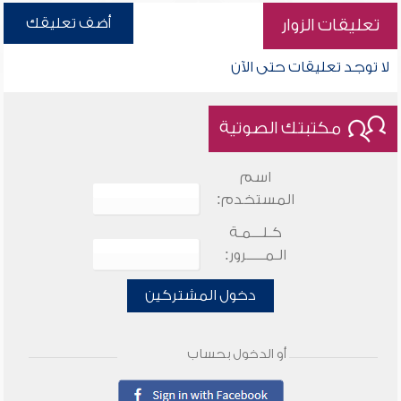
أضف تعليقك
تعليقات الزوار
لا توجد تعليقات حتى الآن
مكتبتك الصوتية
اسم
المستخدم:
كـلـــمـة
الـمـــــرور:
دخول المشتركين
أو الدخول بحساب