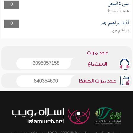
سورة النحل
0
محمد أبو سنينة
أذان إبراهيم جبر
0
إبراهيم جبر
عدد مرات
3095057158
الاستماع
عدد مرات الحفظ
840354690