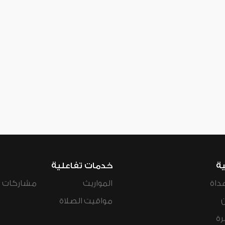
ية
خدمات تفاعلية
داة
المواريث
مشاركات ال
مواقيت الصلاة
رة