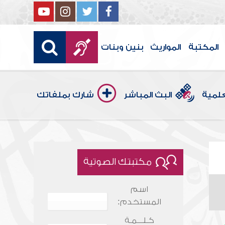
المكتبة
المواريث
بنين وبنات
علمية
البث المباشر
شارك بملفاتك
مكتبتك الصوتية
اسم
المستخدم:
كـلـــمـة