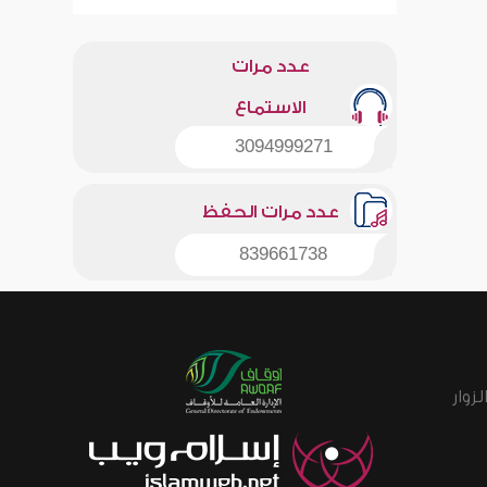
عدد مرات
الاستماع
3094999271
عدد مرات الحفظ
839661738
زوار