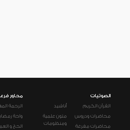
الصوتيات
محاور فرع
القرآن الكريم
أناشيد
الرحمة المه
محاضرات ودروس
متون علمية
واحة رمضان
ومنظومات
محاضرات مفرغة
الحج و العم