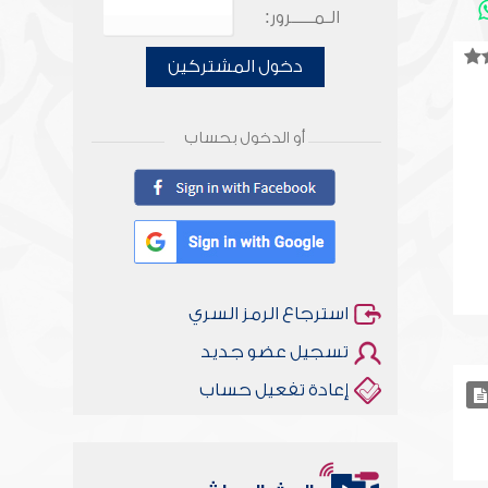
الـمـــــرور:
دخول المشتركين
أو الدخول بحساب
استرجاع الرمز السري
تسجيل عضو جديد
إعادة تفعيل حساب