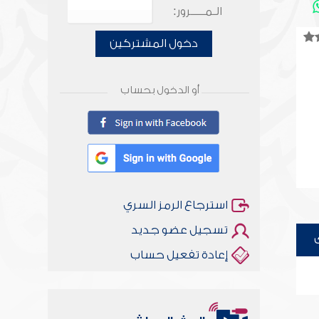
الـمـــــرور:
دخول المشتركين
أو الدخول بحساب
استرجاع الرمز السري
تسجيل عضو جديد
إعادة تفعيل حساب