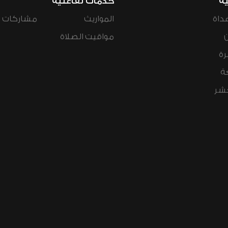
ية
خدمات تفاعلية
داة
المواريث
مشاركات ال
مواقيت الصلاة
رة
ة
عشر