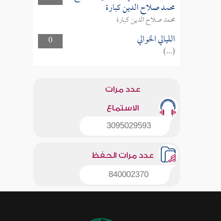
محمد صلاح الدين كبارة
محمد صلاح الدين كبارة
الليالي الخوالي
0
(...)
عدد مرات
الاستماع
3095029593
عدد مرات الحفظ
840002370