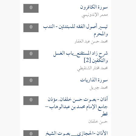
سورة الكافرون
0
معمر الإندونيسي
تيسير أصول الفقه للمبتدئين - الندب
0
والمحرم
محمد حسن عبد الغفار
شرح زاد المستقنع_باب الغسل
0
والتكفين [2]
محمد مختار الشنقيطي
سورة الذاريات
0
محمد جبريل
أذان - بصوت حسن خلفان. مؤذن
0
جامع الإمام محمد بن عبدالوهاب –
قطر
حسن خلفان
الأذان -الحجازي__ بصوت الشيخ
0