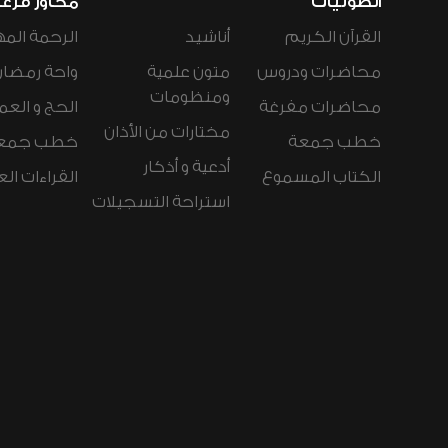
الصوتيات
محاور فرع
القرآن الكريم
أناشيد
الرحمة المه
محاضرات ودروس
متون علمية
واحة رمضان
ومنظومات
محاضرات مفرغة
الحج و العم
مختارات من الأذان
خطب جمعة
خطب جمع
أدعية و أذكار
الكتاب المسموع
القراءات ال
استراحة التسجيلات