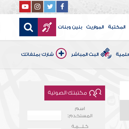
المكتبة
المواريث
بنين وبنات
علمية
البث المباشر
شارك بملفاتك
مكتبتك الصوتية
اسم
المستخدم:
كـلـــمـة