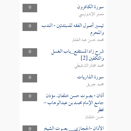
سورة الكافرون
0
معمر الإندونيسي
تيسير أصول الفقه للمبتدئين - الندب
0
والمحرم
محمد حسن عبد الغفار
شرح زاد المستقنع_باب الغسل
0
والتكفين [2]
محمد مختار الشنقيطي
سورة الذاريات
0
محمد جبريل
أذان - بصوت حسن خلفان. مؤذن
0
جامع الإمام محمد بن عبدالوهاب –
قطر
حسن خلفان
الأذان -الحجازي__ بصوت الشيخ
0