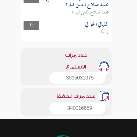
محمد صلاح الدين كبارة
محمد صلاح الدين كبارة
الليالي الخوالي
0
(...)
عدد مرات
الاستماع
3095031075
عدد مرات الحفظ
840016659