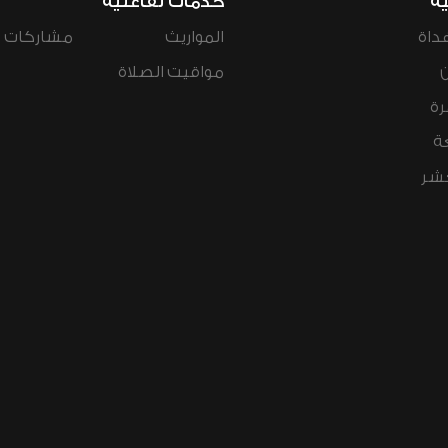
ية
خدمات تفاعلية
داة
المواريث
مشاركات ال
مواقيت الصلاة
رة
ة
عشر