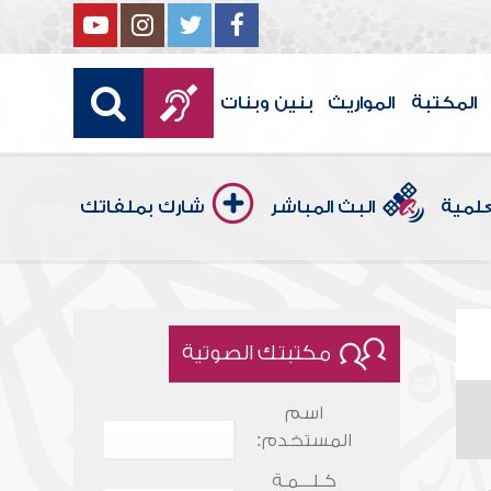
المكتبة
المواريث
بنين وبنات
علمية
البث المباشر
شارك بملفاتك
مكتبتك الصوتية
اسم
المستخدم:
كـلـــمـة