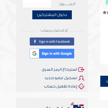
الـمـــــرور:
دخول المشتركين
أو الدخول بحساب
استرجاع الرمز السري
تسجيل عضو جديد
إعادة تفعيل حساب