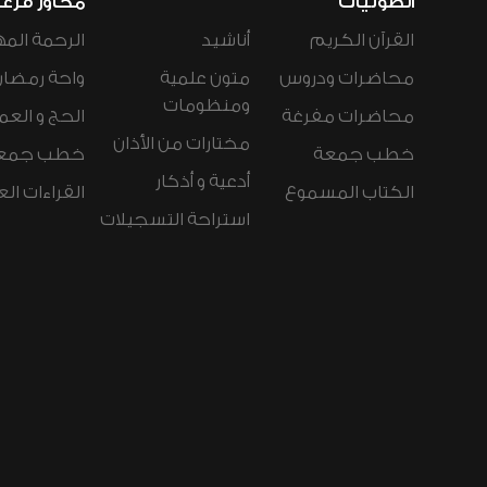
الصوتيات
محاور فرع
القرآن الكريم
أناشيد
الرحمة المه
محاضرات ودروس
متون علمية
واحة رمضان
ومنظومات
محاضرات مفرغة
الحج و العم
مختارات من الأذان
خطب جمعة
خطب جمع
أدعية و أذكار
الكتاب المسموع
القراءات ال
استراحة التسجيلات