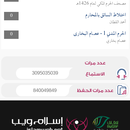
مصحف الحرم المكي لعام 1426هـ
اختلاط السائق بالمحارم
0
أحمد القطان
الحرم المدني 1 - عصام البخارى
0
عصام بخاري
عدد مرات
3095035039
الاستماع
عدد مرات الحفظ
840049849