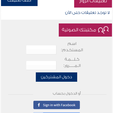
أضف تعليقك
تعليقات الزوار
لا توجد تعليقات حتى الآن
مكتبتك الصوتية
اسم
المستخدم:
كـلـــمـة
الـمـــــرور:
دخول المشتركين
أو الدخول بحساب