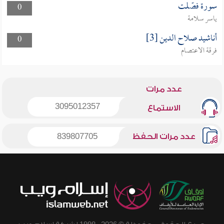
سورة فصّلت
0
ياسر سلامة
أناشيد صلاح الدين [3]
0
فرقة الاعتصام
عدد مرات
3095012357
الاستماع
عدد مرات الحفظ
839807705