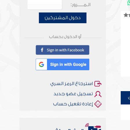
الـمـــــرور:
دخول المشتركين
أو الدخول بحساب
استرجاع الرمز السري
تسجيل عضو جديد
إعادة تفعيل حساب