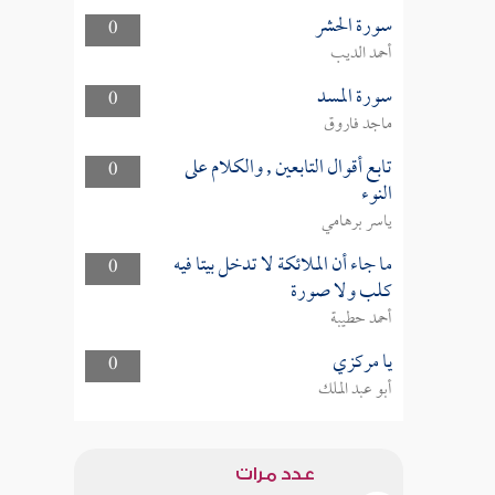
سورة الحشر
0
أحمد الديب
سورة المسد
0
ماجد فاروق
تابع أقوال التابعين , والكلام على
0
النوء
ياسر برهامي
ما جاء أن الملائكة لا تدخل بيتا فيه
0
كلب ولا صورة
أحمد حطيبة
يا مركزي
0
أبو عبد الملك
عدد مرات