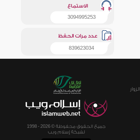
الاستماع
3094995253
عدد مرات الحفظ
839623034
زوار
جميع الحقوق محفوظة © 2026 - 1998
لشبكة إسلام ويب