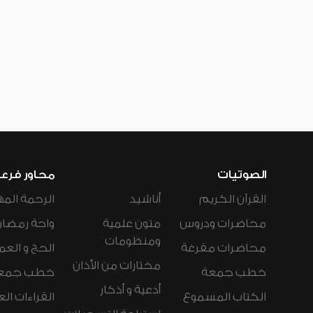
الصوتيات
محاور فرع
القرآن الكريم
أناشيد
الرحمة المه
محاضرات ودروس
متون علمية
واحة رمضان
ومنظومات
محاضرات مفرغة
الحج و العم
مختارات من الأذان
خطب جمعة
خطب جمع
أدعية و أذكار
الكتاب المسموع
القراءات ال