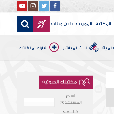
المكتبة
المواريث
بنين وبنات
علمية
البث المباشر
شارك بملفاتك
مكتبتك الصوتية
اسم
المستخدم:
كـلـــمـة