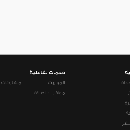
ية
خدمات تفاعلية
داة
المواريث
مشاركات ال
مواقيت الصلاة
رة
ة
عشر