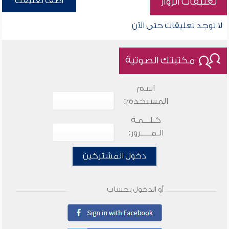
أضف تعليقك
تعليقات الزوار
لا توجد تعليقات حتى الآن
مكتبتك الصوتية
اسم
المستخدم:
كـلـــمـة
الـمـــــرور:
دخول المشتركين
أو الدخول بحساب