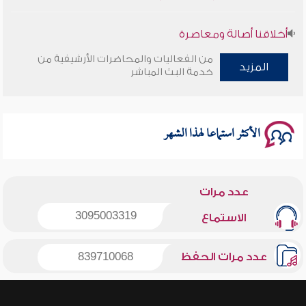
أخلاقنا أصالة ومعاصرة
من الفعاليات والمحاضرات الأرشيفية من
المزيد
وأمنهم من خوف 9
خدمة البث المباشر
سلسلة محاضرات نفحات رمضانية 1444هـ
الأكثر استماعا لهذا الشهر
عدد مرات
3095003319
الاستماع
عدد مرات الحفظ
839710068