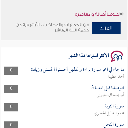
أخلاقنا أصالة ومعاصرة
من الفعاليات والمحاضرات الأرشيفية من
وأمنهم من خوف 9
المزيد
خدمة البث المباشر
سلسلة محاضرات نفحات رمضانية 1444هـ
الأكثر استماعا لهذا الشهر
ما جاء في آخر سورة براءة و للذين أحسنوا الحسنى وزيادة
0
أحمد حطيبة
الوصايا قبل المنايا 3
0
أبو إسحاق الحويني
سورة التوبة
0
محمود خليل الحصري
سورة النحل
0