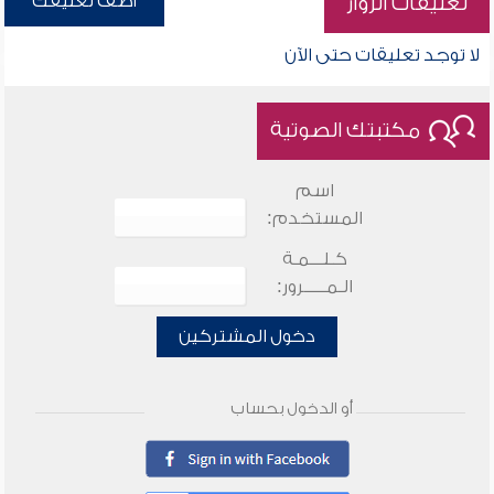
أضف تعليقك
تعليقات الزوار
لا توجد تعليقات حتى الآن
مكتبتك الصوتية
اسم
المستخدم:
كـلـــمـة
الـمـــــرور:
دخول المشتركين
أو الدخول بحساب