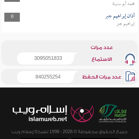
محمد أبو سنينة
أذان إبراهيم جبر
0
إبراهيم جبر
عدد مرات
3095051833
الاستماع
عدد مرات الحفظ
840255254
جميع الحقوق محفوظة © 2026 - 1998 لشبكة إسلام ويب