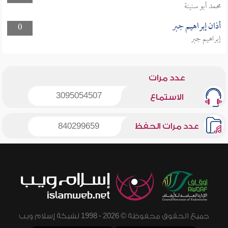
محمد أبو سنينة
أذان إبراهيم جبر
0
إبراهيم جبر
عدد مرات
3095054507
الاستماع
عدد مرات الحفظ
840299659
جميع الحقوق محفوظة © 2026 - 1998 لشبكة إسلام ويب