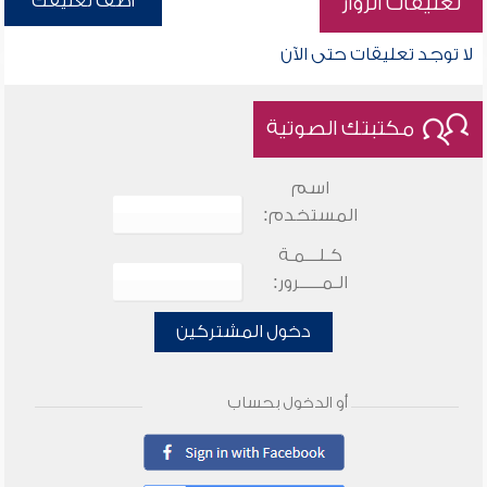
أضف تعليقك
تعليقات الزوار
لا توجد تعليقات حتى الآن
مكتبتك الصوتية
اسم
المستخدم:
كـلـــمـة
الـمـــــرور:
دخول المشتركين
أو الدخول بحساب