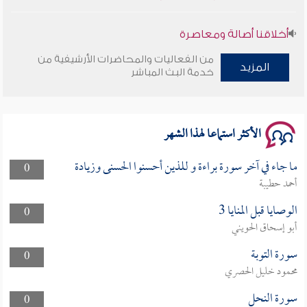
أخلاقنا أصالة ومعاصرة
من الفعاليات والمحاضرات الأرشيفية من
المزيد
وأمنهم من خوف 9
خدمة البث المباشر
سلسلة محاضرات نفحات رمضانية 1444هـ
الأكثر استماعا لهذا الشهر
ما جاء في آخر سورة براءة و للذين أحسنوا الحسنى وزيادة
0
أحمد حطيبة
الوصايا قبل المنايا 3
0
أبو إسحاق الحويني
سورة التوبة
0
محمود خليل الحصري
سورة النحل
0