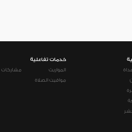
ية
خدمات تفاعلية
داة
المواريث
مشاركات ال
مواقيت الصلاة
رة
ة
عشر