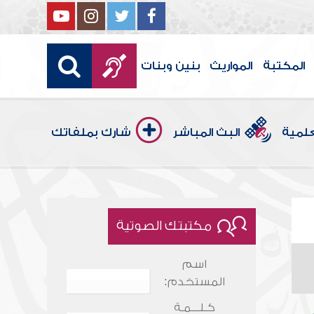
المكتبة
المواريث
بنين وبنات
علمية
البث المباشر
شارك بملفاتك
مكتبتك الصوتية
اسم
المستخدم:
كـلـــمـة