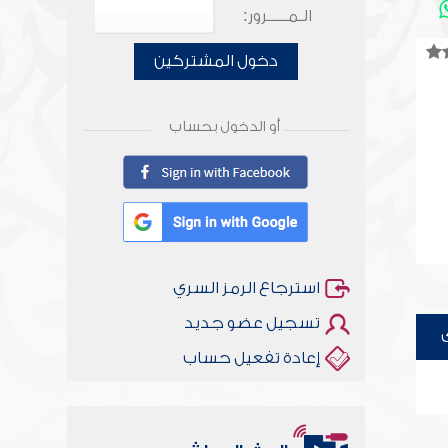
الـمـــــرور:
دخول المشتركين
أو الدخول بحساب
استرجاع الرمز السري
تسجيل عضو جديد
إعادة تفعيل حساب