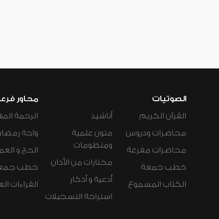
الصوتيات
محاور فرع
القرآن الكريم
أناشيد
الرحمة المه
محاضرات ودروس
متون علمية
واحة رمضان
ومنظومات
محاضرات مفرغة
الحج و العم
مختارات من الأذان
خطب جمعة
خطب جمع
أدعية و أذكار
الكتاب المسموع
القراءات ال
استراحة التسجيلات