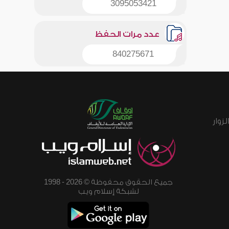
3095053421
عدد مرات الحفظ
840275671
زوار
جميع الحقوق محفوظة © 2026 - 1998
لشبكة إسلام ويب