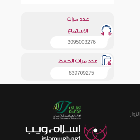
عدد مرات
الاستماع
3095003276
عدد مرات الحفظ
839709275
زوار