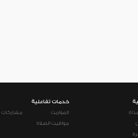
ية
خدمات تفاعلية
داة
المواريث
مشاركات ال
مواقيت الصلاة
رة