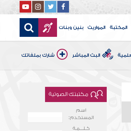
المكتبة
المواريث
بنين وبنات
علمية
البث المباشر
شارك بملفاتك
مكتبتك الصوتية
اسم
المستخدم:
كـلـــمـة