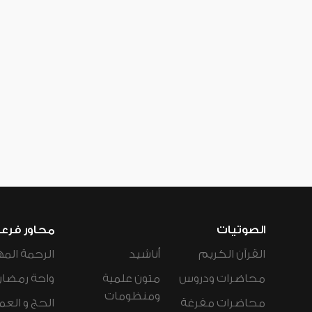
الصوتيات
محاور فرع
القرآن الكريم
أناشيد
الرحمة المه
محاضرات ودروس
متون علمية
واحة رمضان
ومنظومات
محاضرات مفرغة
الحج و العم