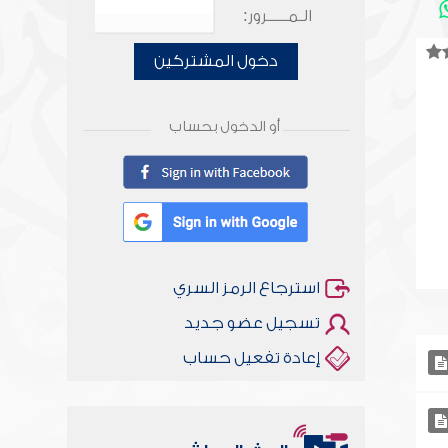
الـمـــــرور:
دخول المشتركين
أو الدخول بحساب
استرجاع الرمز السري
تسجيل عضو جديد
إعادة تفعيل حساب