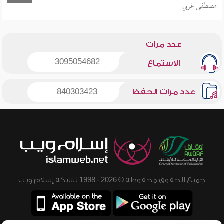
مصطفى غربي
عدد مرات
3095054682
الاستماع
عدد مرات الحفظ
840303423
جميع الحقوق محفوظة © 2026 - 1998 لشبكة إسلام ويب