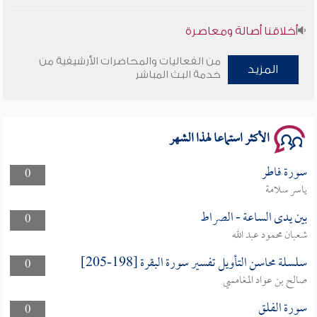
أخلاقنا أصالة ومعاصرة
من الفعاليات والمحاضرات الأرشيفية من
وأمنهم من خوف 9
المزيد
خدمة البث المباشر
سلسلة محاضرات نفحات رمضانية 1444هـ
الأكثر استماعا لهذا الشهر
سورة فاطر
0
ياسر سلامة
بين يدى الساعة - الصراط
0
شعبان محمود عبد الله
سلسلة محاسن التأويل تفسير سورة البقرة [198-205]
0
صالح بن عواد المغامسي
سورة الفلق
0