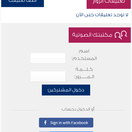
أضف تعليقك
تعليقات الزوار
لا توجد تعليقات حتى الآن
مكتبتك الصوتية
اسم
المستخدم:
كـلـــمـة
الـمـــــرور:
دخول المشتركين
أو الدخول بحساب