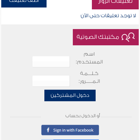
أضف تعليقك
تعليقات الزوار
لا توجد تعليقات حتى الآن
مكتبتك الصوتية
اسم
المستخدم:
كـلـــمـة
الـمـــــرور:
دخول المشتركين
أو الدخول بحساب