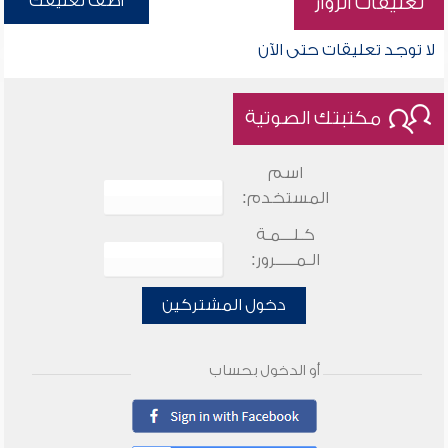
أضف تعليقك
تعليقات الزوار
لا توجد تعليقات حتى الآن
مكتبتك الصوتية
اسم
المستخدم:
كـلـــمـة
الـمـــــرور:
دخول المشتركين
أو الدخول بحساب