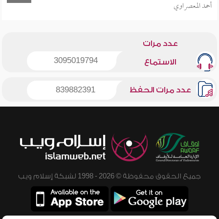
أحمد المعصراوي
عدد مرات
3095019794
الاستماع
عدد مرات الحفظ
839882391
جميع الحقوق محفوظة © 2026 - 1998 لشبكة إسلام ويب