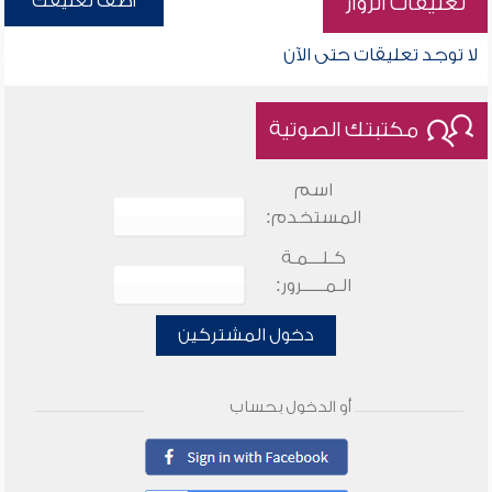
أضف تعليقك
تعليقات الزوار
لا توجد تعليقات حتى الآن
مكتبتك الصوتية
اسم
المستخدم:
كـلـــمـة
الـمـــــرور:
دخول المشتركين
أو الدخول بحساب