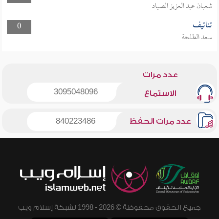
شعبان عبد العزيز الصياد
تناتيف
0
سعد الطلحة
عدد مرات
3095048096
الاستماع
عدد مرات الحفظ
840223486
جميع الحقوق محفوظة © 2026 - 1998 لشبكة إسلام ويب