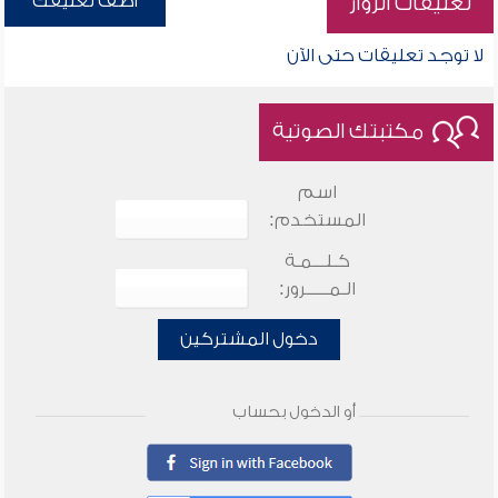
أضف تعليقك
تعليقات الزوار
لا توجد تعليقات حتى الآن
مكتبتك الصوتية
اسم
المستخدم:
كـلـــمـة
الـمـــــرور:
دخول المشتركين
أو الدخول بحساب