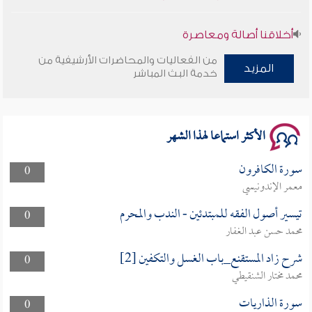
أخلاقنا أصالة ومعاصرة
من الفعاليات والمحاضرات الأرشيفية من
وأمنهم من خوف 9
المزيد
خدمة البث المباشر
سلسلة محاضرات نفحات رمضانية 1444هـ
الأكثر استماعا لهذا الشهر
سورة الكافرون
0
معمر الإندونيسي
تيسير أصول الفقه للمبتدئين - الندب والمحرم
0
محمد حسن عبد الغفار
شرح زاد المستقنع_باب الغسل والتكفين [2]
0
محمد مختار الشنقيطي
سورة الذاريات
0