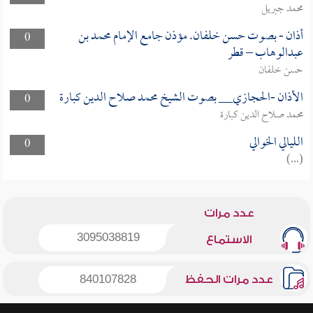
محمد جبريل
أذان - بصوت حسن خلفان. مؤذن جامع الإمام محمد بن
0
عبدالوهاب – قطر
حسن خلفان
الأذان -الحجازي__ بصوت الشيخ محمد صلاح الدين كبارة
0
محمد صلاح الدين كبارة
الليالي الخوالي
0
(...)
عدد مرات
3095038819
الاستماع
عدد مرات الحفظ
840107828