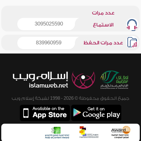
عدد مرات
3095025590
الاستماع
عدد مرات الحفظ
839960959
جميع الحقوق محفوظة © 2026 - 1998 لشبكة إسلام ويب