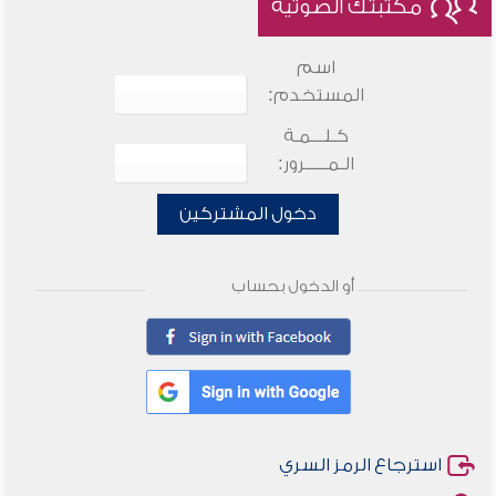
مكتبتك الصوتية
اسم
المستخدم:
كـلـــمـة
الـمـــــرور:
دخول المشتركين
أو الدخول بحساب
استرجاع الرمز السري