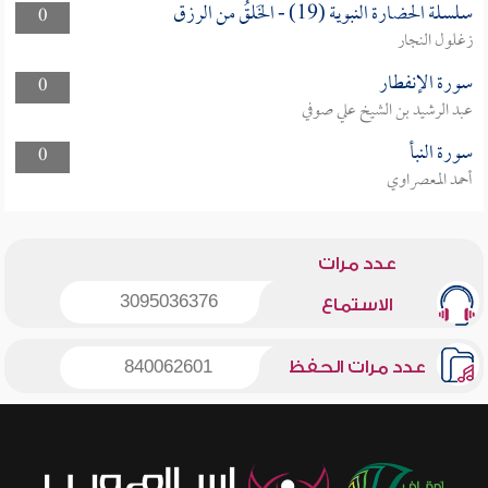
سلسلة الحضارة النبوية (19) - الخَلقُ من الرزق
0
زغلول النجار
سورة الإنفطار
0
عبد الرشيد بن الشيخ علي صوفي
سورة النبأ
0
أحمد المعصراوي
عدد مرات
3095036376
الاستماع
عدد مرات الحفظ
840062601