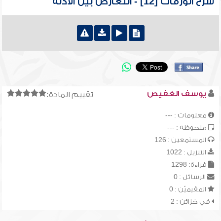
شرح الورقات [12] - التعارض بين الأدلة
يوسف الغفيص
تقييم المادة:
معلومات : ---
ملحوظة : ---
المستمعين : 126
التنزيل : 1022
قراءة: 1298
الرسائل : 0
المقيميّن : 0
في خزائن : 2