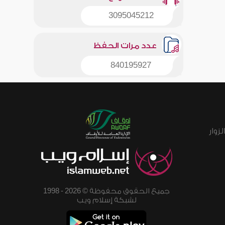
3095045212
عدد مرات الحفظ
840195927
زوار
جميع الحقوق محفوظة © 2026 - 1998
لشبكة إسلام ويب