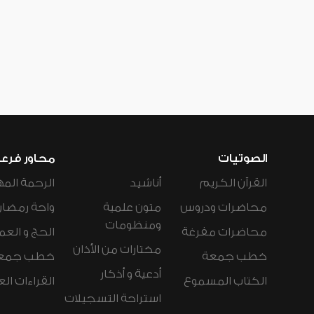
الصوتيات
محاور فرع
القرآن الكريم
أناشيد
الرحمة المه
محاضرات ودروس
متون علمية
واحة رمضان
ومنظومات
محاضرات مفرغة
الحج و العم
مختارات من الأذان
خطب جمعة
خطب جمع
أدعية و أذكار
الكتاب المسموع
القراءات ال
استراحة التسجيلات