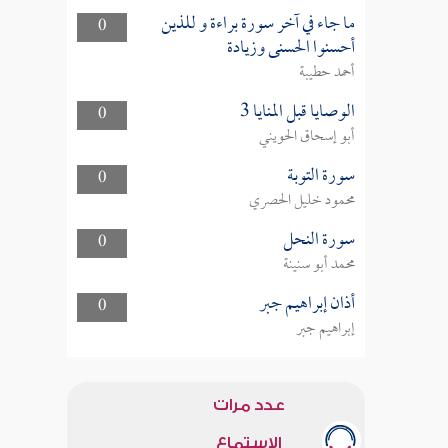
ما جاء في آخر سورة براءة و للذين
0
أحسنوا الحسنى وزيادة
أحمد حطيبة
الوصايا قبل المنايا 3
0
أبو إسحاق الحويني
سورة التوبة
0
محمود خليل الحصري
سورة النحل
0
محمد أبو سنينة
أذان إبراهيم جبر
0
إبراهيم جبر
عدد مرات
الاستماع