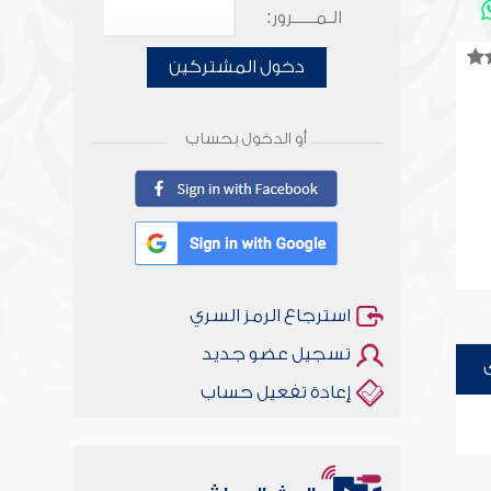
الـمـــــرور:
دخول المشتركين
أو الدخول بحساب
استرجاع الرمز السري
تسجيل عضو جديد
إعادة تفعيل حساب