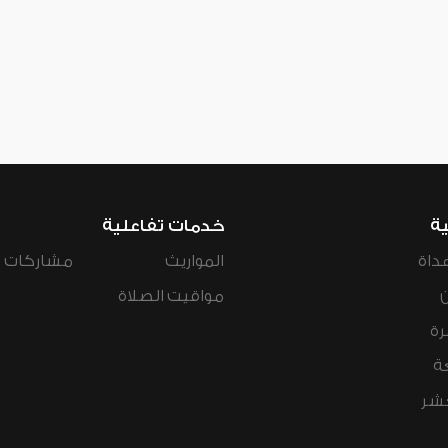
ية
خدمات تفاعلية
داة
المواريث
مشاركات ال
مواقيت الصلاة
رة
ة
عشر