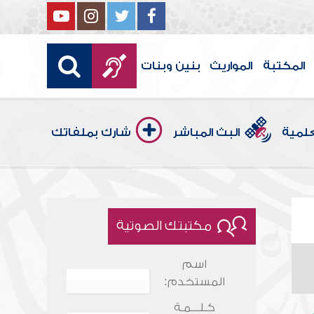
المكتبة
المواريث
بنين وبنات
علمية
البث المباشر
شارك بملفاتك
مكتبتك الصوتية
اسم
المستخدم:
كـلـــمـة