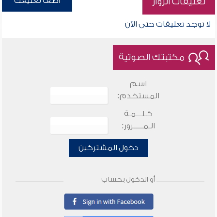
أضف تعليقك
تعليقات الزوار
لا توجد تعليقات حتى الآن
مكتبتك الصوتية
اسم
المستخدم:
كـلـــمـة
الـمـــــرور:
دخول المشتركين
أو الدخول بحساب