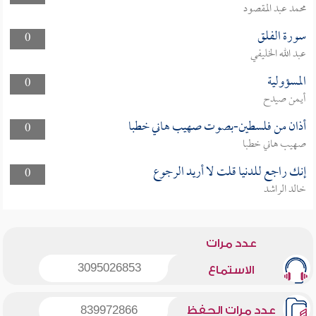
محمد عبد المقصود
سورة الفلق
0
عبد الله الخليفي
المسؤولية
0
أيمن صيدح
أذان من فلسطين-بصوت صهيب هاني خطبا
0
صهيب هاني خطبا
إنك راجع للدنيا قلت لا أريد الرجوع
0
خالد الراشد
عدد مرات
3095026853
الاستماع
عدد مرات الحفظ
839972866