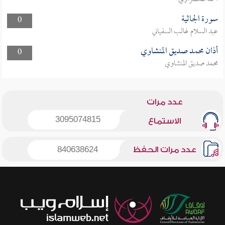
سورة الجاثية
0
عبد السلام غالب السفياني
أذان محمد صديق المنشاوي
0
محمد صديق المنشاوي
عدد مرات
3095074815
الاستماع
عدد مرات الحفظ
840638624