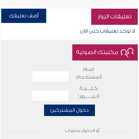
أضف تعليقك
تعليقات الزوار
لا توجد تعليقات حتى الآن
مكتبتك الصوتية
اسم
المستخدم:
كـلـــمـة
الـمـــــرور:
دخول المشتركين
أو الدخول بحساب