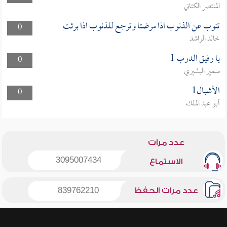
المنتصر الكتاني
تتوب عن الذنوب اذا مرضتا وترجع للذنوب اذا برئت
0
خالد الراشد
يا رفيق الدرب 1
0
سمير البشيري
الأشبال1
0
أبو عبد الملك
عدد مرات
3095007434
الاستماع
عدد مرات الحفظ
839762210