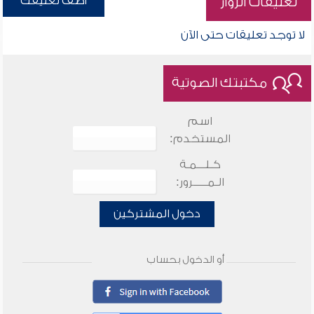
أضف تعليقك
تعليقات الزوار
لا توجد تعليقات حتى الآن
مكتبتك الصوتية
اسم
المستخدم:
كـلـــمـة
الـمـــــرور:
دخول المشتركين
أو الدخول بحساب