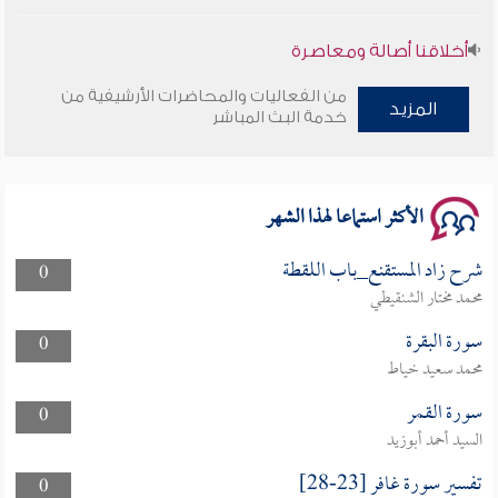
أخلاقنا أصالة ومعاصرة
من الفعاليات والمحاضرات الأرشيفية من
وأمنهم من خوف 9
المزيد
خدمة البث المباشر
سلسلة محاضرات نفحات رمضانية 1444هـ
الأكثر استماعا لهذا الشهر
شرح زاد المستقنع_باب اللقطة
0
محمد مختار الشنقيطي
سورة البقرة
0
محمد سعيد خياط
سورة القمر
0
السيد أحمد أبوزيد
تفسير سورة غافر [23-28]
0