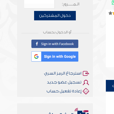
الـمـــــرور:
دخول المشتركين
أو الدخول بحساب
استرجاع الرمز السري
تسجيل عضو جديد
إعادة تفعيل حساب