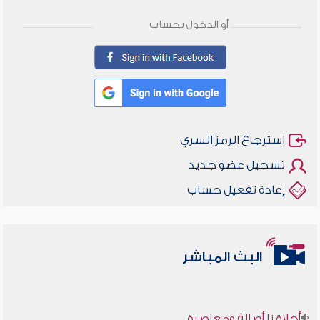
أو الدخول بحساب
استرجاع الرمز السري
تسجيل عضو جديد
إعادة تفعيل حساب
البث المباشر
أخلاقنا أصالة ومعاصرة