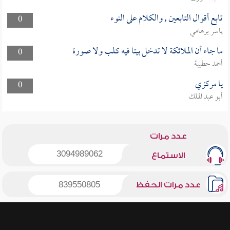
تابع أقوال التابعين , والكلام على النوء
0
ياسر برهامي
ما جاء أن الملائكة لا تدخل بيتا فيه كلب ولا صورة
0
أحمد حطيبة
يا مركزي
0
أبو عبد الملك
عدد مرات
3094989062
الاستماع
عدد مرات الحفظ
839550805