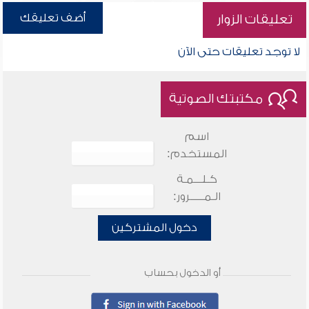
أضف تعليقك
تعليقات الزوار
لا توجد تعليقات حتى الآن
مكتبتك الصوتية
اسم
المستخدم:
كـلـــمـة
الـمـــــرور:
دخول المشتركين
أو الدخول بحساب