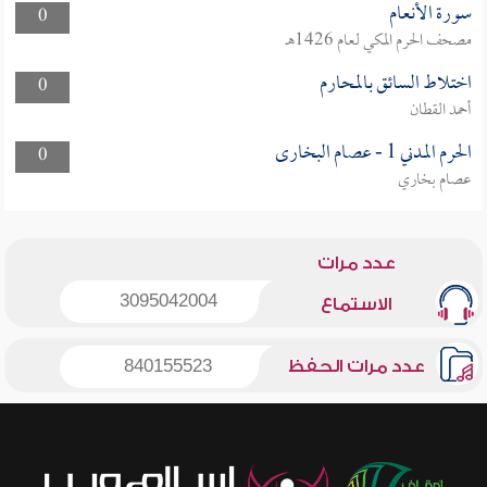
سورة الأنعام
0
مصحف الحرم المكي لعام 1426هـ
اختلاط السائق بالمحارم
0
أحمد القطان
الحرم المدني 1 - عصام البخارى
0
عصام بخاري
عدد مرات
3095042004
الاستماع
عدد مرات الحفظ
840155523