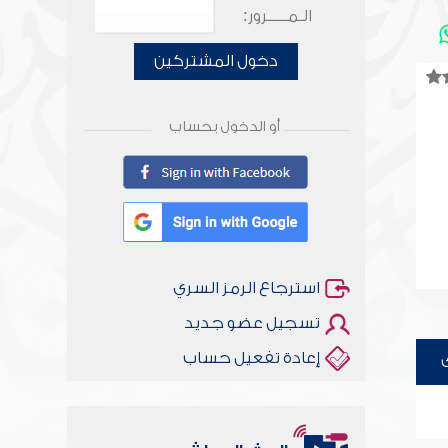
الـمـــــرور:
دخول المشتركين
أو الدخول بحساب
استرجاع الرمز السري
تسجيل عضو جديد
إعادة تفعيل حساب