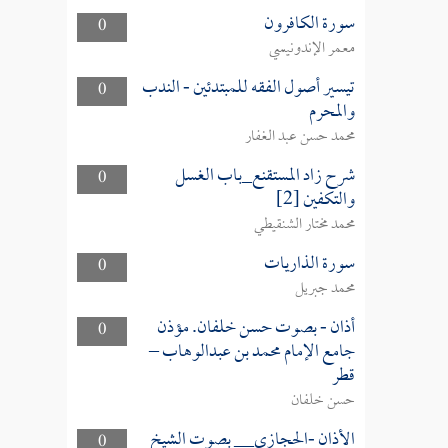
سورة الكافرون
0
معمر الإندونيسي
تيسير أصول الفقه للمبتدئين - الندب
0
والمحرم
محمد حسن عبد الغفار
شرح زاد المستقنع_باب الغسل
0
والتكفين [2]
محمد مختار الشنقيطي
سورة الذاريات
0
محمد جبريل
أذان - بصوت حسن خلفان. مؤذن
0
جامع الإمام محمد بن عبدالوهاب –
قطر
حسن خلفان
الأذان -الحجازي__ بصوت الشيخ
0