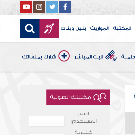
المكتبة
المواريث
بنين وبنات
علمية
البث المباشر
شارك بملفاتك
مكتبتك الصوتية
اسم
المستخدم:
كـلـــمـة