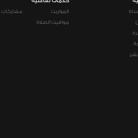
ية
خدمات تفاعلية
داة
المواريث
مشاركات ال
مواقيت الصلاة
رة
ة
عشر