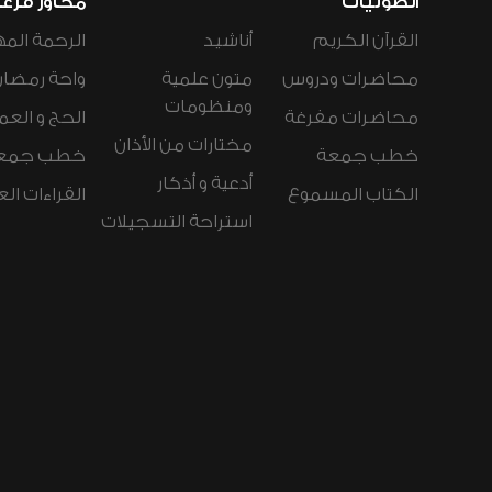
الصوتيات
محاور فرع
القرآن الكريم
أناشيد
الرحمة المه
محاضرات ودروس
متون علمية
واحة رمضان
ومنظومات
محاضرات مفرغة
الحج و العم
مختارات من الأذان
خطب جمعة
خطب جمع
أدعية و أذكار
الكتاب المسموع
القراءات ال
استراحة التسجيلات