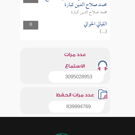
محمد صلاح الدين كبارة
محمد صلاح الدين كبارة
الليالي الخوالي
0
(...)
عدد مرات
الاستماع
3095028953
عدد مرات الحفظ
839994769