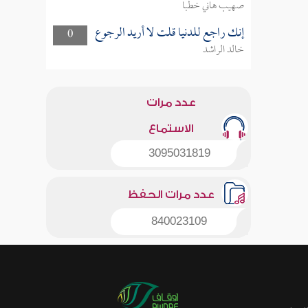
صهيب هاني خطبا
إنك راجع للدنيا قلت لا أريد الرجوع
0
خالد الراشد
عدد مرات
الاستماع
3095031819
عدد مرات الحفظ
840023109