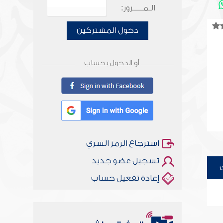
الـمـــــرور:
دخول المشتركين
أو الدخول بحساب
استرجاع الرمز السري
تسجيل عضو جديد
إعادة تفعيل حساب