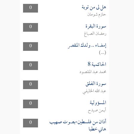
هل لى من توبة
0
حازم شومان
سورة البقرة
0
رمضان الصباغ
إمضاء .. ولدك المقصر
0
(...)
الحاكمية 8
0
محمد عبد المقصود
سورة الفلق
0
عبد الله الخليفي
المسؤولية
0
أيمن صيدح
أذان من فلسطين-بصوت صهيب
0
هاني خطبا