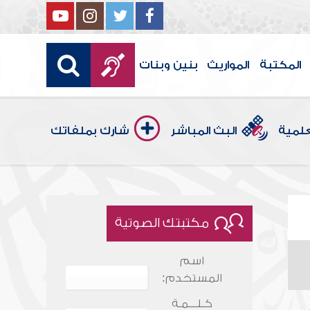
المكتبة
المواريث
بنين وبنات
علمية
البث المباشر
شارك بملفاتك
مكتبتك الصوتية
اسم
المستخدم:
كـلـــمـة