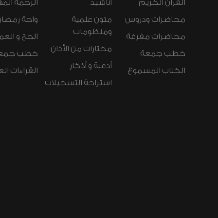
القرآن الكريم
أناشيد
الرحمة المه
محاضرات ودروس
متون علمية
واحة رمضان
ومنظومات
محاضرات مفرغة
الحج و العم
مختارات من الأذان
خطب جمعة
خطب جمع
أدعية و أذكار
الكتاب المسموع
القراءات ال
استراحة التسجيلات