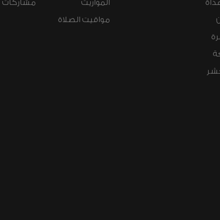
داة
المواريث
مشاركات ال
مواقيت الصلاة
رة
ة
عشر