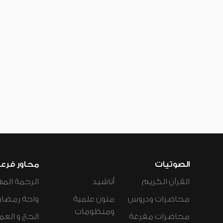
الصوتيات
محاور فرع
القرآن الكريم
أناشيد
الرحمة المه
محاضرات ودروس
متون علمية
واحة رمضان
ومنظومات
محاضرات مفرغة
الحج و العم