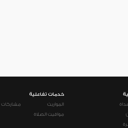
ية
خدمات تفاعلية
داة
المواريث
مشاركات ال
مواقيت الصلاة
رة