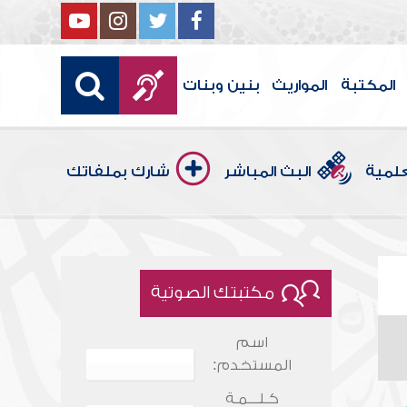
المكتبة
المواريث
بنين وبنات
علمية
البث المباشر
شارك بملفاتك
مكتبتك الصوتية
اسم
المستخدم:
كـلـــمـة