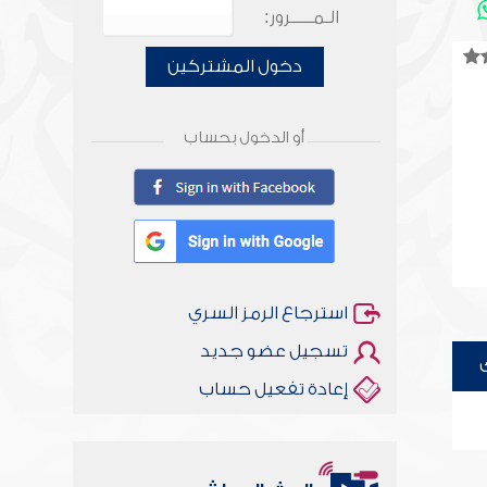
الـمـــــرور:
دخول المشتركين
أو الدخول بحساب
استرجاع الرمز السري
تسجيل عضو جديد
إعادة تفعيل حساب