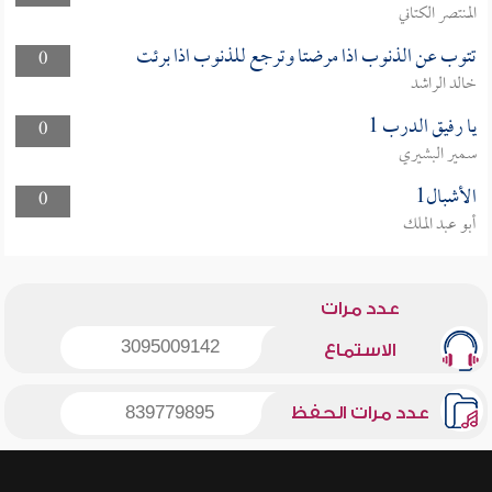
المنتصر الكتاني
تتوب عن الذنوب اذا مرضتا وترجع للذنوب اذا برئت
0
خالد الراشد
يا رفيق الدرب 1
0
سمير البشيري
الأشبال1
0
أبو عبد الملك
عدد مرات
3095009142
الاستماع
عدد مرات الحفظ
839779895