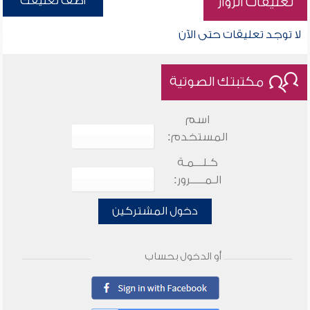
أضف تعليقك
تعليقات الزوار
لا توجد تعليقات حتى الآن
مكتبتك الصوتية
اسم
المستخدم:
كـلـــمـة
الـمـــــرور:
دخول المشتركين
أو الدخول بحساب