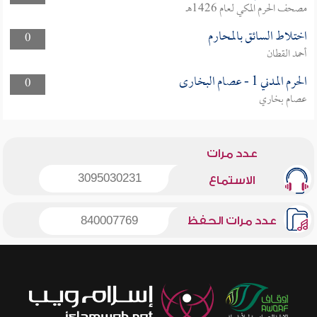
مصحف الحرم المكي لعام 1426هـ
اختلاط السائق بالمحارم
0
أحمد القطان
الحرم المدني 1 - عصام البخارى
0
عصام بخاري
عدد مرات
3095030231
الاستماع
عدد مرات الحفظ
840007769