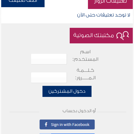
أضف تعليقك
تعليقات الزوار
لا توجد تعليقات حتى الآن
مكتبتك الصوتية
اسم
المستخدم:
كـلـــمـة
الـمـــــرور:
دخول المشتركين
أو الدخول بحساب