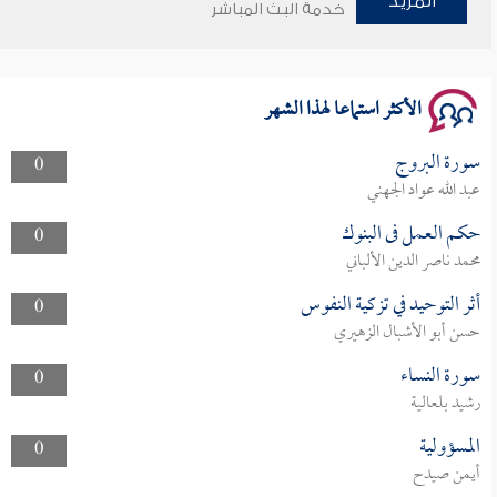
المزيد
خدمة البث المباشر
سلسلة محاضرات نفحات رمضانية 1444هـ
الأكثر استماعا لهذا الشهر
سورة البروج
0
عبد الله عواد الجهني
حكم العمل فى البنوك
0
محمد ناصر الدين الألباني
أثر التوحيد في تزكية النفوس
0
حسن أبو الأشبال الزهيري
سورة النساء
0
رشيد بلعالية
المسؤولية
0
أيمن صيدح