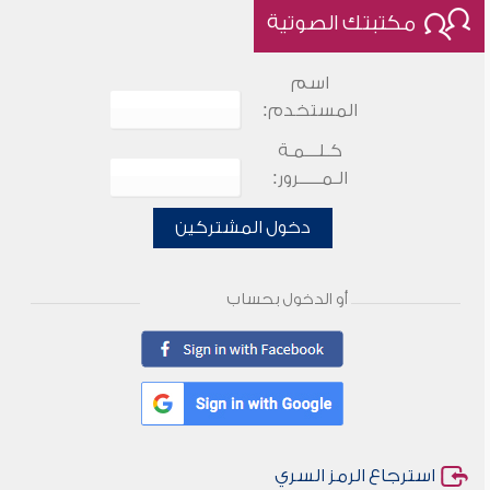
مكتبتك الصوتية
اسم
المستخدم:
كـلـــمـة
الـمـــــرور:
دخول المشتركين
أو الدخول بحساب
استرجاع الرمز السري