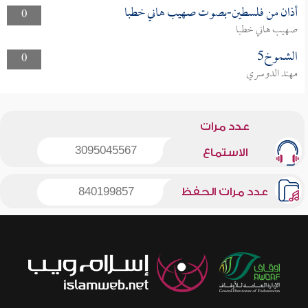
أذان من فلسطين-بصوت صهيب هاني خطبا
0
صهيب هاني خطبا
الشموخ5
0
مهند الدوسري
عدد مرات
3095045567
الاستماع
عدد مرات الحفظ
840199857