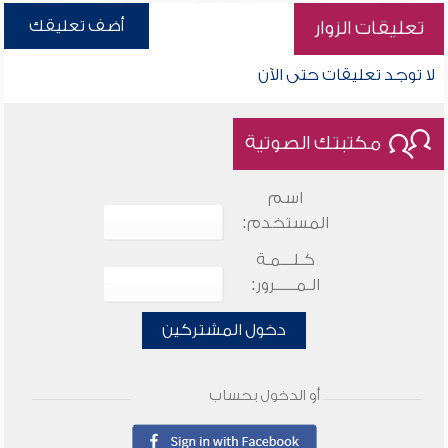
أضف تعليقك
تعليقات الزوار
لا توجد تعليقات حتى الآن
مكتبتك الصوتية
اسم
المستخدم:
كـلـــمـة
الـمـــــرور:
دخول المشتركين
أو الدخول بحساب