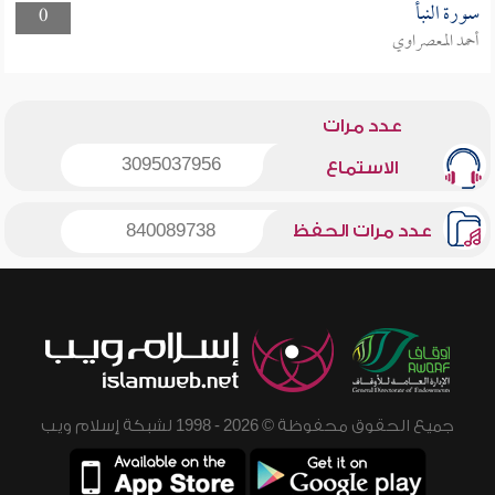
سورة النبأ
0
أحمد المعصراوي
عدد مرات
3095037956
الاستماع
عدد مرات الحفظ
840089738
جميع الحقوق محفوظة © 2026 - 1998 لشبكة إسلام ويب